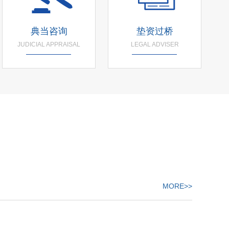
典当咨询
垫资过桥
JUDICIAL APPRAISAL
LEGAL ADVISER
MORE>>