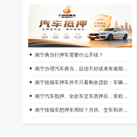
南宁典当行押车需要什么手续？
南宁办理汽车典当，征信不好或者有逾期能办吗？
南宁按揭车押车并不只看剩余贷款：车辆价值、交付条件和周转期限怎样一起判断
南宁汽车抵押、全款车交车质押后，里程、钥匙和随车物品怎样留记录
南宁按揭车想押车周转？月供、交车和评估条件要先核对