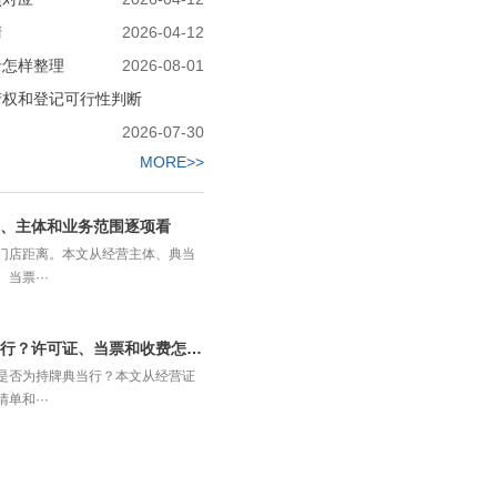
清
2026-04-12
录怎样整理
2026-08-01
产权和登记可行性判断
2026-07-30
MORE>>
、主体和业务范围逐项看
门店距离。本文从经营主体、典当
当票···
南宁短期周转怎么核验持牌典当行？许可证、当票和收费怎么看
是否为持牌典当行？本文从经营证
单和···