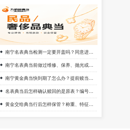
南宁名表典当检测一定要开盖吗？同意进一步核验前后怎样留记录
南宁名表典当前做过维修、保养、抛光或换件，历史记录怎样整理
南宁黄金典当快到期了怎么办？提前赎当、续当和到期处理分别看
名表典当后怎样确认赎回的是原表？编号、外观、附件和封存记录要对应
黄金交给典当行后怎样保管？称重、特征记录、封存与赎回逐项看