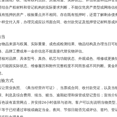
主要围绕产权、现有权利负担、房屋用途、实际状态、评估依据和抵押登
要结合产权材料和登记机构的实际要求判断，不能仅凭房产类型或网络估
既有抵押的房产，核验重点并不相同。存在既有抵押时，还需了解剩余债
一样交付入库，办理完成应以书面合同、收付款凭证及抵押登记材料形成
典当
合物品来源与权属、实际重量、成色或检测结果、物品结构及办理当日可
格、品牌工费或单一金价信息不能直接代替实物评估。
要核对品牌、具体型号、真伪、机芯与功能状态、外观成色、维修或更换
也可能因实际状态、维修履历和附件完整程度不同而形成不同判断。黄金
息。
核验方式
应让营业执照、《典当经营许可证》、当票或合同、收付款凭证，以及当
限、利息及综合费用、续当、赎当、逾期处理和保管或登记责任；宣传介
百色设有直营网点，并安排24小时值班与咨询。客户可以先说明当物类型
不等于已经通过审核或确定当金。夜间、节假日能否完成评估、签约、登