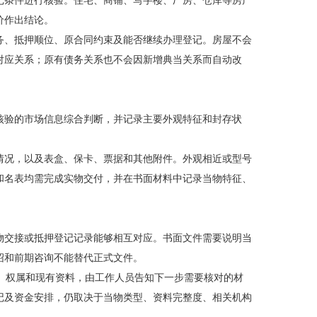
记条件进行核验。住宅、商铺、写字楼、厂房、仓库等房产
价作出结论。
务、抵押顺位、原合同约束及能否继续办理登记。房屋不会
对应关系；原有债务关系也不会因新增典当关系而自动改
核验的市场信息综合判断，并记录主要外观特征和封存状
情况，以及表盒、保卡、票据和其他附件。外观相近或型号
和名表均需完成实物交付，并在书面材料中记录当物特征、
物交接或抵押登记记录能够相互对应。书面文件需要说明当
绍和前期咨询不能替代正式文件。
、权属和现有资料，由工作人员告知下一步需要核对的材
记及资金安排，仍取决于当物类型、资料完整度、相关机构