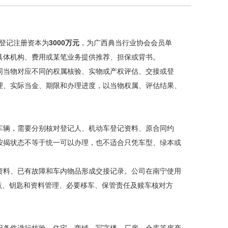
登记注册资本为
3000万元
，为广西典当行业协会会员单
具体机构、费用或某笔业务提供推荐、担保或背书。
同当物对应不同的权属核验、实物或产权评估、交接或登
理、实际当金、期限和办理进度，以当物权属、评估结果、
车辆，需要分别核对登记人、机动车登记资料、原合同约
按揭状态不等于统一可以办理，也不适合只凭车型、绿本或
资料、已有故障和车内物品形成交接记录。公司在南宁使用
地点、钥匙和资料管理、必要移车、保管责任及赎车核对方