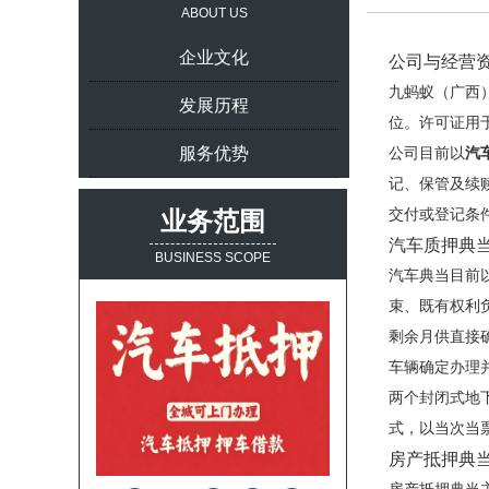
ABOUT US
企业文化
公司与经营
九蚂蚁（广西
发展历程
位。许可证用
服务优势
公司目前以
汽
记、保管及续
交付或登记条
业务范围
汽车质押典
BUSINESS SCOPE
汽车典当目前
束、既有权利
剩余月供直接
车辆确定办理
两个封闭式地
式，以当次当
房产抵押典