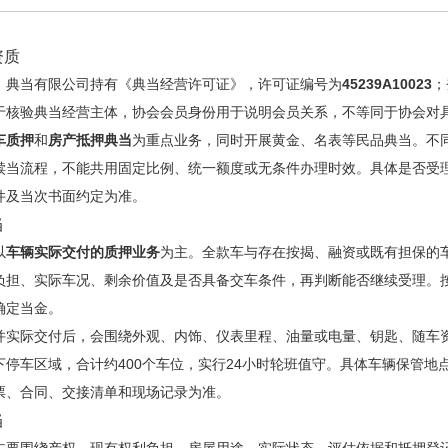
资质
）典当有限公司持有《典当经营许可证》，许可证编号为
45239A10023
；
于核验典当经营主体，协会会员身份用于说明会员关系，不等同于协会对
车质押
和
房产抵押典当
为重点业务，同时开展黄金、名表等民品典当。不
赎当流程，不能共用固定比例、统一额度或无条件办理时效。具体是否受
件及当次书面约定为准。
当
以
车辆实际交付的质押业务
为主。全款车与存在按揭、融资或既有担保的
负担、实际车况、剩余价值及是否具备交车条件，再判断能否继续受理。
确定当金。
并实际交付后，会围绕外观、内饰、仪表里程、油量或电量、钥匙、随车
下停车区域，合计约400个车位，实行24小时轮班值守。具体车辆保管
票、合同、交接清单和现场记录为准。
当