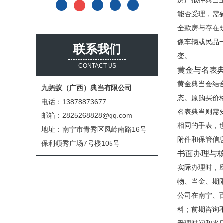
房产抵押典当
能否受理，需
全款房与存在
像车辆或民品
联系我们
变。
CONTACT US
黄金与名表
黄金典当会结
九蚂蚁（广西）典当有限公司
态。原购买价
电话：13878873677
名表典当则需
邮箱：2825268828@qq.com
相同的手表，
地址：南宁市青秀区凤岭南路16号
附件和保管信
保利领秀广场7号楼105号
书面办理与
实际办理时，
物、当金、期
公司在南宁、
料；前期咨询