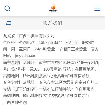
联系我们
九蚂蚁（
广西）典当有
限公司
全区
统一咨询电话：
13878873
677（张行长）
服务时
间：周一
至周日，24小时营业
，节假日正常营业，
官方
网站：jm
yddh.com
南宁总部门店
地址：南宁
市青秀区凤岭南
路16号保利领
秀
广场7号楼一层
103、105
号商铺 导航：
在百度地图、
高
德地图、腾讯地
图搜索"九蚂蚁
典当"可直接
导航
百色实体门店
地址：百
色市右江区龙景
街道富邦广场三
号楼（那三泊
酒店）一楼右边商铺
导航：在百度地图
、
高德地图、腾
讯地图搜索"九蚂
蚁典当"可直接
导航
广西各地咨询