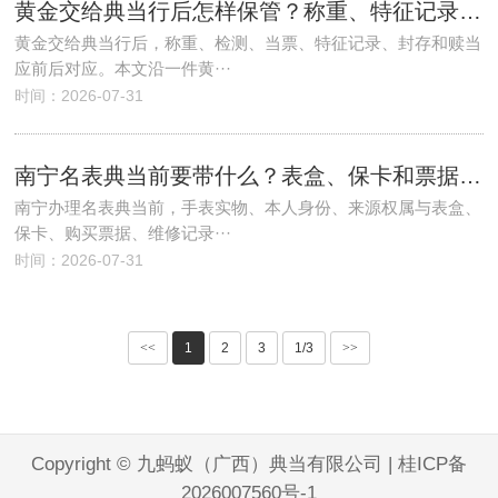
黄金交给典当行后怎样保管？称重、特征记录、封存与赎回逐项看
黄金交给典当行后，称重、检测、当票、特征记录、封存和赎当
应前后对应。本文沿一件黄···
时间：2026-07-31
南宁名表典当前要带什么？表盒、保卡和票据不齐能否先评估
南宁办理名表典当前，手表实物、本人身份、来源权属与表盒、
保卡、购买票据、维修记录···
时间：2026-07-31
<<
1
2
3
1/3
>>
Copyright © 九蚂蚁（广西）典当有限公司 |
桂ICP备
2026007560号-1